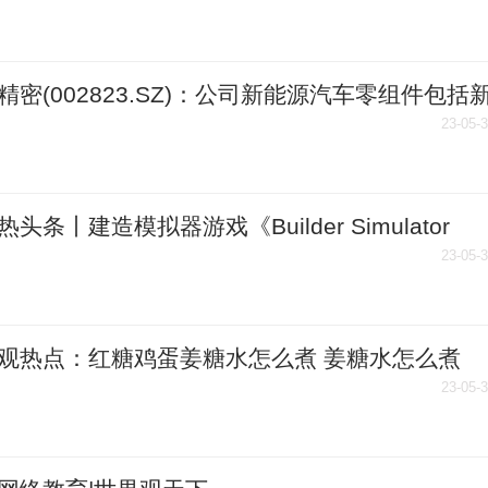
精密(002823.SZ)：公司新能源汽车零组件包括
汽车动力电池包组件等新产品_视焦点讯
23-05-
头条丨建造模拟器游戏《Builder Simulator
》发布
23-05-
观热点：红糖鸡蛋姜糖水怎么煮 姜糖水怎么煮
23-05-