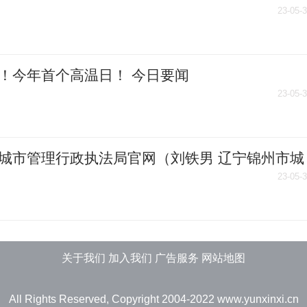
梁勇：京杭大运河离不开河北人的智慧 每日观察
23-05-
！今年首个高温日！ 今日要闻
23-05-
城市管理行政执法局官网（刘铁男 辽宁锦州市城
理综合执法三支队支队长） 全球动态
23-05-
关于我们 加入我们 广告服务 网站地图
All Rights Reserved, Copyright 2004-2022
www.yunxinxi.cn