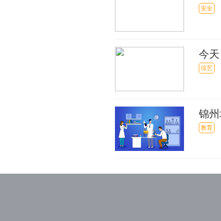
——
安全
今天
综艺
锦州
市管
教育