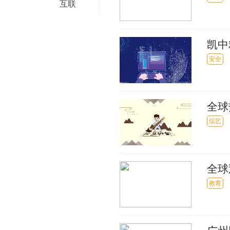
互联
凯中
能源
安全
全球热
VR
综艺
全球
教育