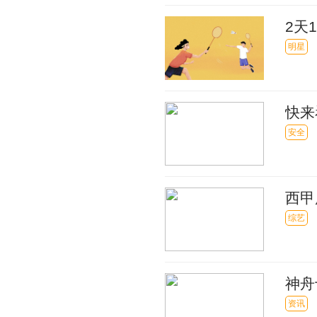
2天
营环
明星
快来
季..
安全
西甲
综艺
神舟
着陆
资讯