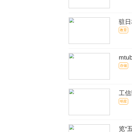
驻日
流合
教育
mt
存储
工信
企业
明星
览“