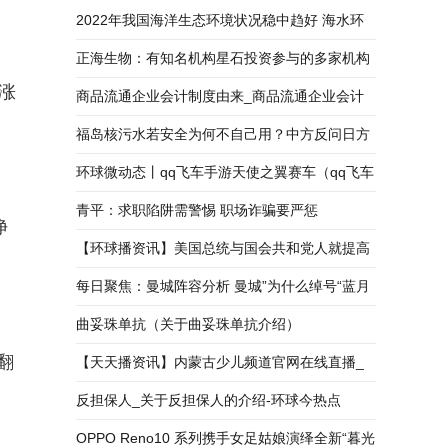
2022年我国海洋生态环境状况稳中趋好 海水环
境质量总体保持稳定
正海生物：有知名机构星石投资参与的多家机构
上涨
于5月26日调研我司
商品流通企业会计制度由来_商品流通企业会计
制度-全球新动态
福岛核污水若安全为何不自己用？中方反问日方
环球微动态丨qq飞车手游天使之翼赛车（qq飞车
手游天使之翼）
青平：求职陷阱需警惕 职场诈骗要严惩
净
【环球播资讯】美国总统与国会共和党人就提高
债务上限达成最终协议
每日聚焦：曼城阵容分析 曼城”为什么绰号“蓝月
亮” 始建于哪一年
曲妥珠单抗（关于曲妥珠单抗介绍）
翻
【天天播资讯】内蒙古少儿频道官网在线直播_
内蒙古少儿频道官网
反担保人_关于反担保人的介绍-环球今热点
OPPO Reno10 系列携手女足姑娘演绎全新“暮光