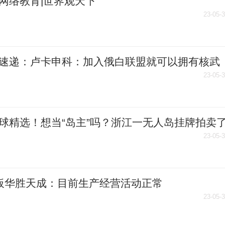
网络教育|世界观天下
23-05-
速递：卢卡申科：加入俄白联盟就可以拥有核武
23-05-
球精选！想当“岛主”吗？浙江一无人岛挂牌拍卖
23-05-
板华胜天成：目前生产经营活动正常
23-05-