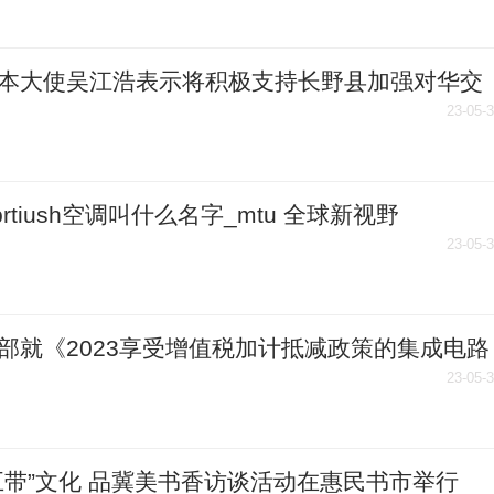
本大使吴江浩表示将积极支持长野县加强对华交
作 天天热讯
23-05-
ubrtiush空调叫什么名字_mtu 全球新视野
23-05-
部就《2023享受增值税加计抵减政策的集成电路
清单制定工作要求》征求意见_快消息
23-05-
五带”文化 品冀美书香访谈活动在惠民书市举行