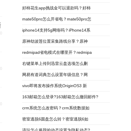
好柿花生app挑战金可以退款吗？好柿
mate50pro怎么开省电？mate50pro怎
新
iphone14支持5g网络吗？iPhone14系
30
原神劫波莲位置采集路线分享？原神
redmipad省电模式在哪里开？redmipa
右键菜单上传到迅雷云盘选项怎么删
30
网易有道词典怎么设置年级信息？网
vivo即将发布操作系统OriginOS3 新
163邮箱怎么登录?163邮箱怎么撤回邮件?
30
crm系统怎么改密码？crm系统数据如
密室逃脱6圆盘怎么转？密室逃脱6如
语玩怎么将我的动态设置为隐私动态?