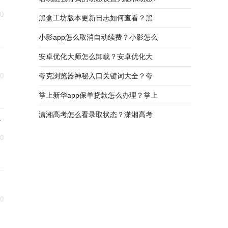
30
黑盒工坊版本更新日志如何查看？黑
小影app怎么取消自动续费？小影怎么
安卓优化大师怎么卸载？安卓优化大
夸克浏览器神秘入口关键词大全？夸
30
掌上新华app保单贷款怎么办理？掌上
潇湘高考怎么看录取状态？潇湘高考
了
30
30