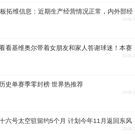
1板拓维信息：近期生产经营情况正常，内外部经
境未发生重大变化 热讯
23-05-
看看基维奥尔带着女朋友和家人答谢球迷！本赛
.|全球新视野
23-05-
历史单赛季零封榜 世界热推荐
23-05-
十六号太空驻留约5个月 计划今年11月返回东风
场
23-05-