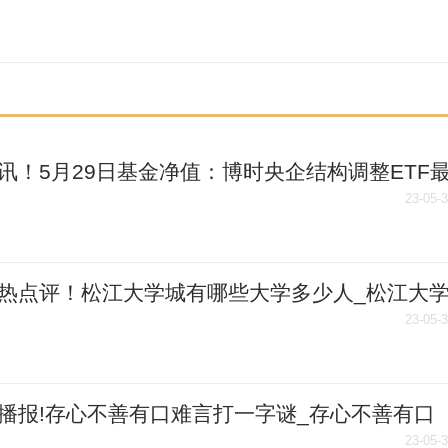
讯！5月29日基金净值：博时央企结构调整ETF
1.2213，涨0.41%
23-05-
热点评！松江大学城有哪些大学多少人_松江大
哪些大学
23-05-
播报!存心不善有口难言打一字谜_存心不善有口
打一字
23-05-