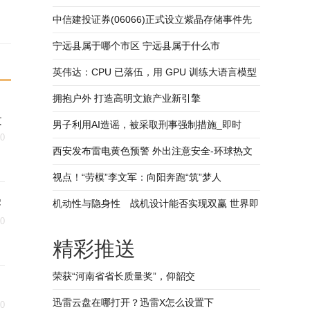
紫” 配色 诠释惊艳外观-热门看点
中信建投证券(06066)正式设立紫晶存储事件先
行赔付专项基金
宁远县属于哪个市区 宁远县属于什么市
英伟达：CPU 已落伍，用 GPU 训练大语言模型
成本可降低 96%|环球热点
拥抱户外 打造高明文旅产业新引擎
最
男子利用AI造谣，被采取刑事强制措施_即时
30
西安发布雷电黄色预警 外出注意安全-环球热文
视点！“劳模”李文军：向阳奔跑“筑”梦人
学
机动性与隐身性 战机设计能否实现双赢 世界即
30
时看
精彩推送
荣获“河南省省长质量奖”，仰韶交
迅雷云盘在哪打开？迅雷X怎么设置下
30