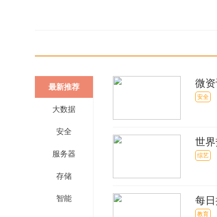
关键词：
微资
最新推荐
新净值
安全
大数据
安全
世界
服务器
城有
综艺
存储
智能
每日
难言
教育