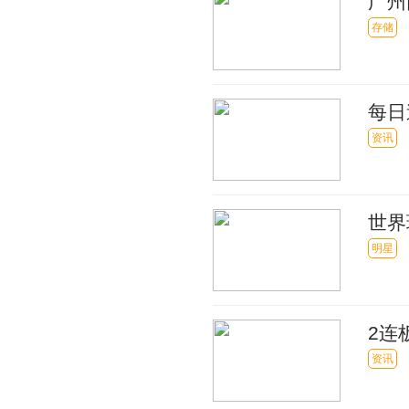
广州
存储
每日
器
资讯
世界
明星
2连
资讯