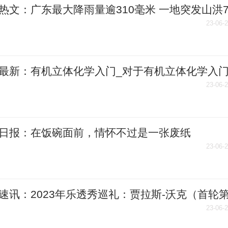
热文：广东最大降雨量逾310毫米 一地突发山洪
困后获救
23-06-
最新：有机立体化学入门_对于有机立体化学入
介绍
23-06-
日报：在饭碗面前，情怀不过是一张废纸
23-06-
速讯：2023年乐透秀巡礼：贾拉斯-沃克（首轮
位）
23-06-