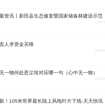
最资讯丨新田县生态修复暨国家储备林建设示范
（一期）林地林权流转工作调度会召开
23-06-
卖人求资金买锋
23-06-
无一物何处惹尘埃对应哪一句（心中无一物）
23-06-
新！105米世界最长陆上风电叶片下线-天天快讯