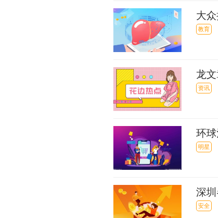
大众
教育
龙文
资讯
环球
刘十
明星
深圳
安全