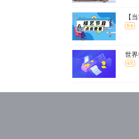
【当
立案
安全
世界
价机
综艺