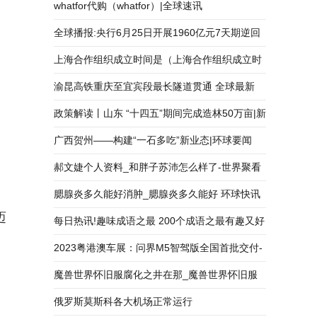
有关 当前快看
whatfor代购（whatfor）|全球速讯
全球播报:央行6月25日开展1960亿元7天期逆回
购操作
上海合作组织成立时间是（上海合作组织成立时
间）
渝昆高铁重庆至宜宾段最长隧道贯通 全球最新
政策解读丨山东 “十四五”期间完成造林50万亩|新
资讯
广西贺州——构建“一石多吃”新业态|环球要闻
郝文婕个人资料_和胖子苏沛怎么样了-世界聚看
点
腮腺炎多久能好消肿_腮腺炎多久能好 环球快讯
迈
每日热讯!趣味成语之最 200个成语之最有趣又好
记）
2023粤港澳车展：问界M5智驾版全国首批交付-
全球快资讯
魔兽世界怀旧服腐化之井在那_魔兽世界怀旧服
腐化之井在
俄罗斯莫斯科各大机场正常运行