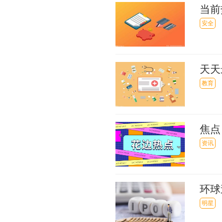
当前
人被
安全
天天
简单
教育
焦点
资讯
环球
8顺
明星