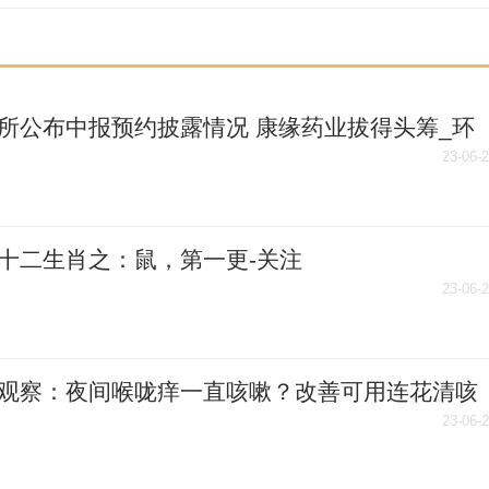
所公布中报预约披露情况 康缘药业拔得头筹_环
消息
23-06-
十二生肖之：鼠，第一更-关注
23-06-
观察：夜间喉咙痒一直咳嗽？改善可用连花清咳
23-06-