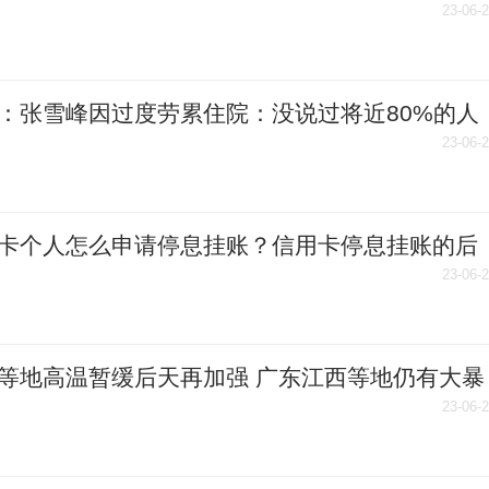
23-06-
：张雪峰因过度劳累住院：没说过将近80%的人
业 今年已捐款150万元
23-06-
卡个人怎么申请停息挂账？信用卡停息挂账的后
什么？|天天动态
23-06-
等地高温暂缓后天再加强 广东江西等地仍有大暴
23-06-