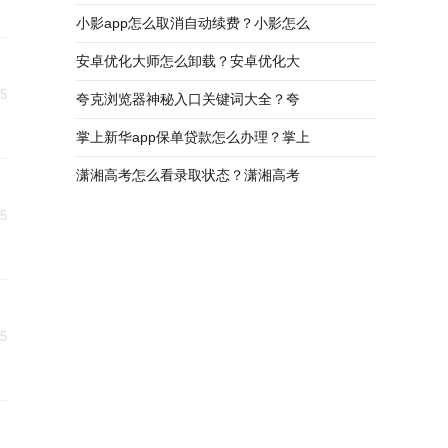
小影app怎么取消自动续费？小影怎么
安卓优化大师怎么卸载？安卓优化大
25
夸克浏览器神秘入口关键词大全？夸
掌上新华app保单贷款怎么办理？掌上
潇湘高考怎么看录取状态？潇湘高考
25
25