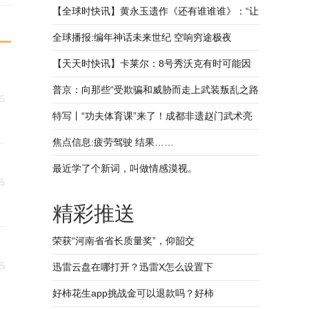
【全球时快讯】黄永玉遗作《还有谁谁谁》：“让
这回忆抚慰我一切的忧伤”
全球播报:编年神话未来世纪 空响穷途极夜
（一）
【天天时快讯】卡莱尔：8号秀沃克有时可能因
过于无私而内疚 他能很快适应NBA
普京：向那些“受欺骗和威胁而走上武装叛乱之路
25
的人”做此讲话
特写丨“功夫体育课”来了！成都非遗赵门武术亮
相重庆
焦点信息:疲劳驾驶 结果……
最近学了个新词，叫做情感漠视。
25
精彩推送
荣获“河南省省长质量奖”，仰韶交
25
迅雷云盘在哪打开？迅雷X怎么设置下
好柿花生app挑战金可以退款吗？好柿