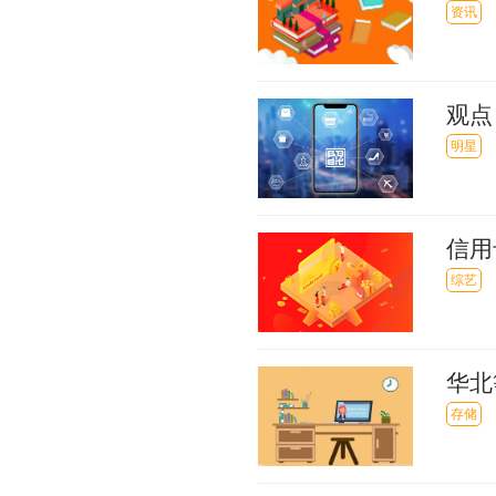
资讯
观点
会失
明星
信用
果有
综艺
华北
雨
存储