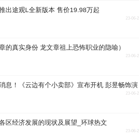
推出途观L全新版本 售价19.98万起
23-06-
章的真实身份 龙文章祖上恐怖职业的隐喻）
23-06-
消息！《云边有个小卖部》宣布开机 彭昱畅饰演
三
23-06-
各区经济发展的现状及展望_环球热文
23-06-