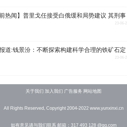
前热闻】普里戈任接受白俄缓和局势建议 其刑事
将获撤销
23-06-
报道:钱景汾：不断探索构建科学合理的铁矿石定
制
23-06-
关于我们 加入我们 广告服务 网站地图
All Rights Reserved, Copyright 2004-2022
www.yunxinxi.cn
如有意见请与我们联系 邮箱：317 493 128 @qq.com