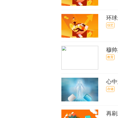
环球
项目
综艺
穆帅
教育
心中
存储
再刷