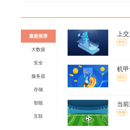
上交
最新推荐
球热
安全
大数据
安全
机甲
服务器
综艺
存储
智能
当前
片
存储
互联