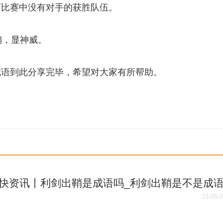
育比赛中没有对手的获胜队伍。
鞘，显神威。
成语到此分享完毕，希望对大家有所帮助。
快资讯丨利剑出鞘是成语吗_利剑出鞘是不是成
23-06-