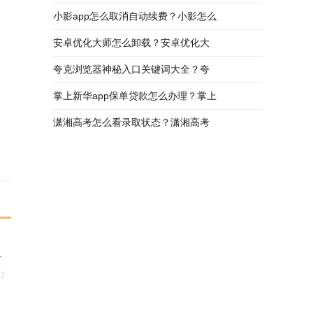
小影app怎么取消自动续费？小影怎么
安卓优化大师怎么卸载？安卓优化大
夸克浏览器神秘入口关键词大全？夸
掌上新华app保单贷款怎么办理？掌上
潇湘高考怎么看录取状态？潇湘高考
语
07