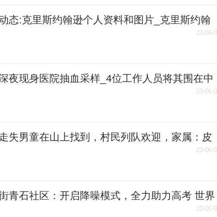
动态:克里斯约翰逊个人资料和图片_克里斯约翰
新篮球明星动态
23-06-
深夜现身医院抽血采样_4位工作人员将其围在中
置 环球快资讯
23-06-
走失男童在山上找到，村民列队欢迎，家属：皮
无大碍_全球热头条
23-06-
街青石社区：开启降噪模式，全力助力高考 世界
23-06-