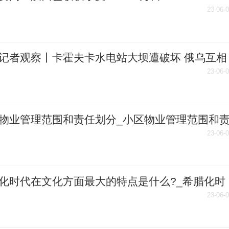
23-06-
记者观察丨卡霍夫卡水电站大坝遭破坏 俄乌互相
争执不断|世界看点
23-06-
物业管理范围和责任划分_小区物业管理范围和
每日看点
23-06-
化时代在文化方面最大的特点是什么?_希腊化时
文化特征-环球热头条
23-06-