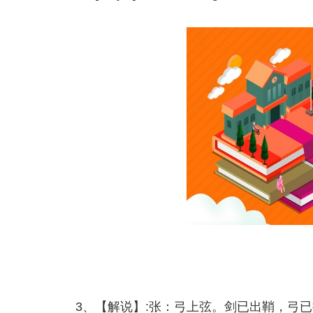
3、【解说】:张：弓上弦。剑已出鞘，弓