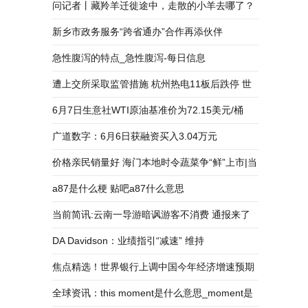
打造三巨头创造传奇
问记者丨藏羚羊迁徙途中，走散的小羊去哪了？
新乡市政务服务“跨省通办”合作再添伙伴
急性腹泻的特点_急性腹泻-每日信息
遭上交所采取监管措施 杭州热电11板后跌停 世
界独家
6月7日生意社WTI原油基准价为72.15美元/桶
广道数字：6月6日获融资买入3.04万元
价格亲民销量好 海门本地时令蔬菜争“鲜”上市|当
前视讯
a87是什么梗 贴吧a87什么意思
当前简讯:云南一导游暗讽游客不消费 通报来了
DA Davidson：业绩指引“减速” 维持
GitLab(GTLB.US)“中性”评级 天天速递
焦点精选！世界银行上调中国今年经济增速预期
至5.6%
全球资讯：this moment是什么意思_moment是
局