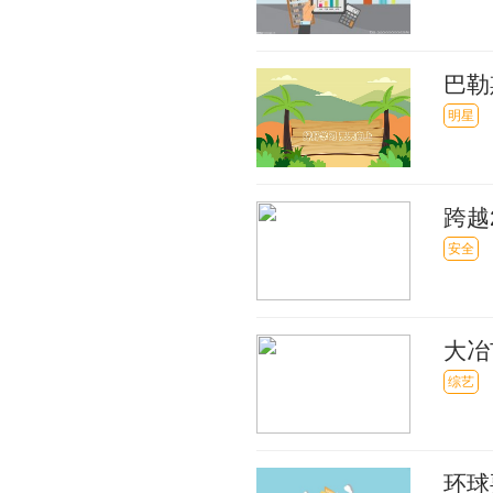
巴勒
明星
跨越
安全
大冶
治理
综艺
环球