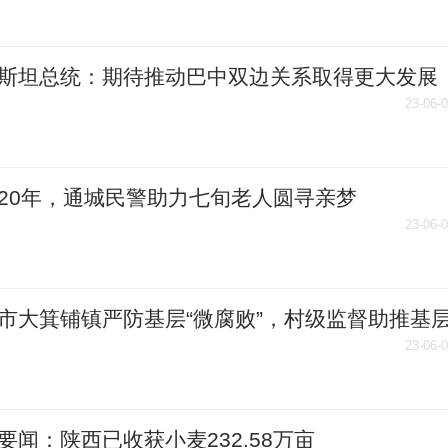
斯坦总统：期待推动巴中双边关系取得更大发展
23-06-
20年，通城民警助力七旬老人圆寻亲梦
23-06-
市大箕铺镇严防基层“微腐败”，村级监督助推基
提质增效_世界微头条
23-06-
要闻：陕西已收获小麦232.58万亩