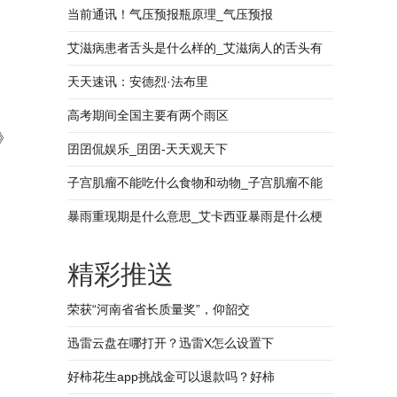
什么意思
当前通讯！气压预报瓶原理_气压预报
艾滋病患者舌头是什么样的_艾滋病人的舌头有
什么症状
天天速讯：安德烈·法布里
高考期间全国主要有两个雨区
》
囝囝侃娱乐_囝囝-天天观天下
子宫肌瘤不能吃什么食物和动物_子宫肌瘤不能
吃什么
暴雨重现期是什么意思_艾卡西亚暴雨是什么梗
十万次艾卡西亚暴雨什么意思
精彩推送
荣获“河南省省长质量奖”，仰韶交
迅雷云盘在哪打开？迅雷X怎么设置下
好柿花生app挑战金可以退款吗？好柿