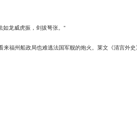
书法如龙威虎振，剑拔弩张。”
看来福州船政局也难逃法国军舰的炮火。莱文《清宫外史