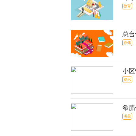
教育
总台
指责
存储
小区
任 
资讯
希腊
代的
明星