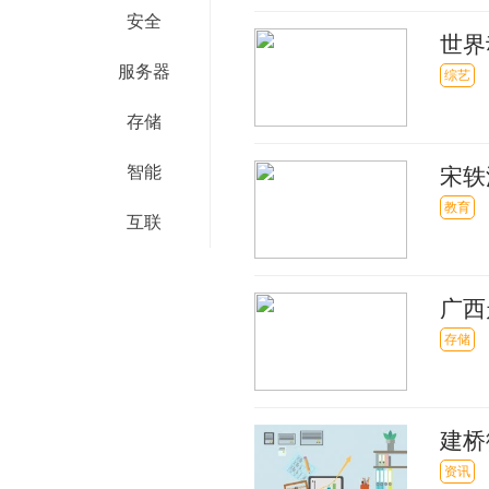
安全
世界
服务器
逊最
综艺
存储
智能
宋轶
间位
教育
互联
广西
外伤
存储
建桥
即时
资讯