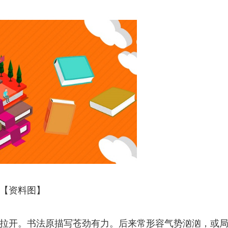
【资料图】
已拉开。书法原描写苍劲有力。后来常形容气势汹汹，或